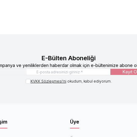
E-Bülten Aboneliği
mpanya ve yeniliklerden haberdar olmak için e-bültenimize abone ol
Kayıt O
KVKK Sözleşmesi'ni
okudum, kabul ediyorum.
işim
Üye