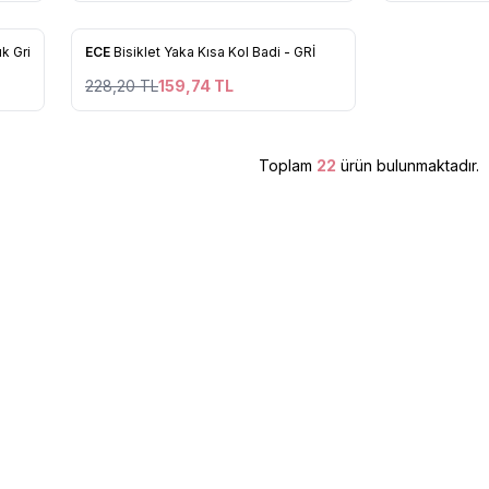
27
27
Tükendi
%
30
ık Gri
ECE
Bisiklet Yaka Kısa Kol Badi - GRİ
Favorilere Ekle
228,20
TL
159,74
TL
Toplam
22
ürün bulunmaktadır.