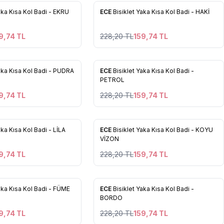
%
30
aka Kısa Kol Badi - EKRU
ECE
Bisiklet Yaka Kısa Kol Badi - HAKİ
 Ekle
Favorilere Ekle
9,74
TL
228,20
TL
159,74
TL
27
27
%
30
Yaka Kısa Kol Badi - PUDRA
ECE
Bisiklet Yaka Kısa Kol Badi -
 Ekle
Favorilere Ekle
PETROL
9,74
TL
228,20
TL
159,74
TL
27
27
%
30
aka Kısa Kol Badi - LİLA
ECE
Bisiklet Yaka Kısa Kol Badi - KOYU
 Ekle
Favorilere Ekle
VİZON
9,74
TL
228,20
TL
159,74
TL
27
27
%
30
aka Kısa Kol Badi - FÜME
ECE
Bisiklet Yaka Kısa Kol Badi -
 Ekle
Favorilere Ekle
BORDO
9,74
TL
228,20
TL
159,74
TL