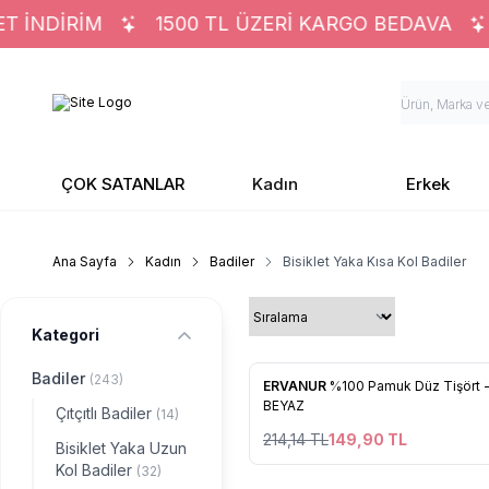
İNDİRİM
1500 TL ÜZERİ KARGO BEDAVA
ÇOK SATANLAR
Kadın
Erkek
Ana Sayfa
Kadın
Badiler
Bisiklet Yaka Kısa Kol Badiler
Kategori
Badiler
(243)
%
30
ERVANUR
%100 Pamuk Düz Tişört 
Favorilere Ekle
BEYAZ
Çıtçıtlı Badiler
(14)
214,14
TL
149,90
TL
Bisiklet Yaka Uzun
Kol Badiler
(32)