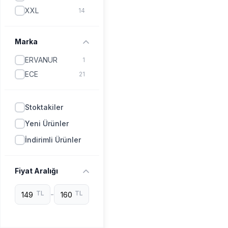
HAKİ
1
XXL
14
KAHVE
1
LİLA
1
Marka
MOR
1
ERVANUR
1
PETROL
1
ECE
21
PUDRA
1
SİYAH
1
Stoktakiler
SOMON
1
Yeni Ürünler
İndirimli Ürünler
Fiyat Aralığı
TL
-
TL