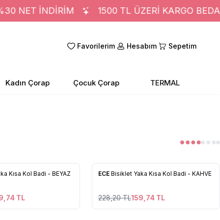
 NET İNDİRİM
1500 TL ÜZERİ KARGO BEDAVA
Favorilerim
Hesabım
Sepetim
Kadın Çorap
Çocuk Çorap
TERMAL
27
27
%
30
aka Kısa Kol Badi - BEYAZ
ECE
Bisiklet Yaka Kısa Kol Badi - KAHVE
 Ekle
Favorilere Ekle
9,74
TL
228,20
TL
159,74
TL
27
27