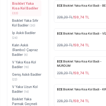
Bisiklet Yaka
%
30
ECE
Bisiklet Yaka Kısa Kol Badi - B
Kısa Kol Badiler
Favorilere Ekle
(22)
228,20
TL
159,74
TL
Bisiklet Yaka Sıfır
Kol Badiler
(30)
İp Askılı Badiler
%
30
ECE
Bisiklet Yaka Kısa Kol Badi - V
Favorilere Ekle
(24)
Kalın Askılı
228,20
TL
159,74
TL
(Rambo) Çapraz
Badiler
(6)
%
30
ECE
Bisiklet Yaka Kısa Kol Badi -
V Yaka Kısa Kol
Favorilere Ekle
MÜRDÜM
Badiler
(16)
228,20
TL
159,74
TL
Geniş Askılı Badiler
(22)
V Yaka Uzun Kol
%
30
ECE
Bisiklet Yaka Kısa Kol Badi - KI
Badiler
(14)
Favorilere Ekle
Bisiklet Yaka
228,20
TL
159,74
TL
Parmak Geçmeli