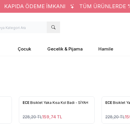
KAPIDA ÖDEME İMKANI
TÜM ÜRÜNLERDE %30
Çocuk
Gecelik & Pijama
Hamile
27
%
30
%
30
-
ECE
Bisiklet Yaka Kısa Kol Badi - SİYAH
ECE
Bisiklet Y
Favorilere Ekle
Favorilere
228,20
TL
159,74
TL
228,20
TL
15
27
27