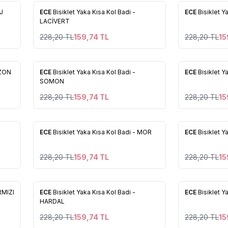
%
30
%
30
EJ
ECE
Bisiklet Yaka Kısa Kol Badi -
ECE
Bisiklet Y
Favorilere Ekle
Favorilere
LACİVERT
228,20
TL
159,74
TL
228,20
TL
15
27
27
%
30
%
30
İZON
ECE
Bisiklet Yaka Kısa Kol Badi -
ECE
Bisiklet 
Favorilere Ekle
Favorilere
SOMON
228,20
TL
159,74
TL
228,20
TL
15
27
27
%
30
%
30
ECE
Bisiklet Yaka Kısa Kol Badi - MOR
ECE
Bisiklet Y
Favorilere Ekle
Favorilere
228,20
TL
159,74
TL
228,20
TL
15
27
27
%
30
%
30
RMIZI
ECE
Bisiklet Yaka Kısa Kol Badi -
ECE
Bisiklet Y
Favorilere Ekle
Favorilere
HARDAL
228,20
TL
159,74
TL
228,20
TL
15