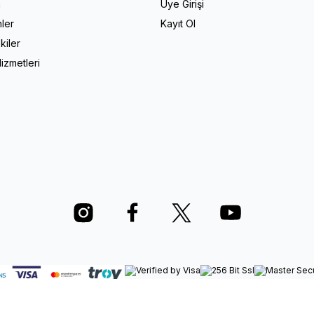
a
Üye Girişi
ler
Kayıt Ol
kiler
izmetleri
© 2025 Ervanur — Tüm Hakları Saklıdır.