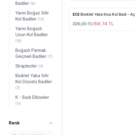
Badiler
(6)
Yarım Boğaz Sıfır
%
30
ECE
Bisiklet Yaka Kısa Kol Badi - Aç
Favorilere Ekle
Kol Badiler
(13)
228,20
TL
159,74
TL
Yarım Boğazlı
Uzun Kol Badiler
(16)
Boğazlı Parmak
Geçmeli Badiler
(7)
Straplezler
(3)
Bisiklet Yaka Sıfır
Kol Dizüstü Badiler
(7)
K - Badi Elbiseler
(11)
Renk