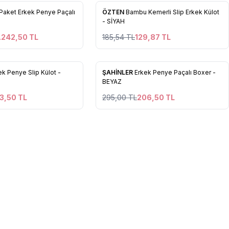
%
30
ı Paket Erkek Penye Paçalı
ÖZTEN
Bambu Kemerli Slip Erkek Külot
 Ekle
Favorilere Ekle
- SİYAH
.242,50
TL
185,54
TL
129,87
TL
2
2
%
30
ek Penye Slip Külot -
ŞAHİNLER
Erkek Penye Paçalı Boxer -
 Ekle
Favorilere Ekle
BEYAZ
3,50
TL
295,00
TL
206,50
TL