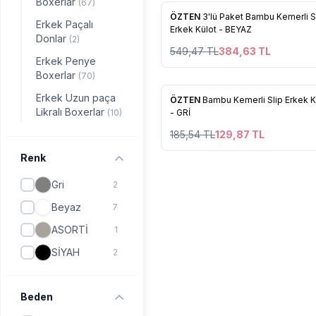
Boxerlar
(67)
%
30
ÖZTEN
3'lü Paket Bambu Kemerli S
Erkek Paçalı
Favorilere Ekle
Erkek Külot - BEYAZ
Donlar
(2)
549,47
TL
384,63
TL
Erkek Penye
Boxerlar
(70)
Erkek Uzun paça
%
30
ÖZTEN
Bambu Kemerli Slip Erkek K
Favorilere Ekle
Likralı Boxerlar
(10)
- GRİ
185,54
TL
129,87
TL
Renk
Gri
2
Beyaz
7
ASORTİ
1
SİYAH
2
Beden