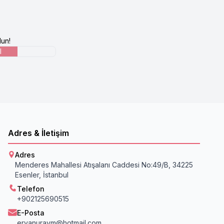
un!
l
Adres & İletişim
Adres
Menderes Mahallesi Atışalanı Caddesi No:49/B, 34225
Esenler, İstanbul
Telefon
+902125690515
E-Posta
ervanuravm@hotmail.com