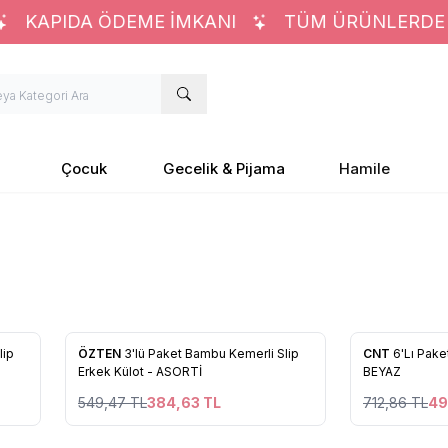
KAPIDA ÖDEME İMKANI
TÜM ÜRÜNLERDE %3
Çocuk
Gecelik & Pijama
Hamile
4
4
%
30
%
30
lip
ÖZTEN
3'lü Paket Bambu Kemerli Slip
CNT
6'Lı Pake
Favorilere Ekle
Favorilere
Erkek Külot - ASORTİ
BEYAZ
549,47
TL
384,63
TL
712,86
TL
49
4
2