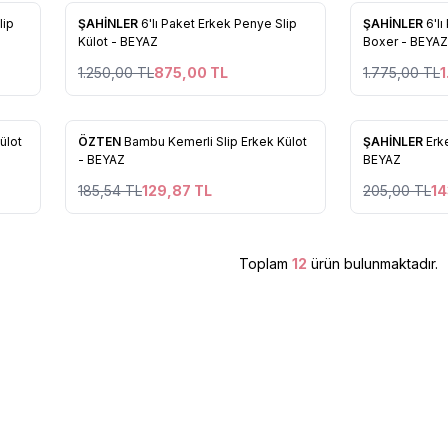
%
30
%
30
lip
ŞAHİNLER
6'lı Paket Erkek Penye Slip
ŞAHİNLER
6'l
Favorilere Ekle
Favorilere
Külot - BEYAZ
Boxer - BEYAZ
1.250,00
TL
875,00
TL
1.775,00
TL
1
3
3
%
30
%
30
ülot
ÖZTEN
Bambu Kemerli Slip Erkek Külot
ŞAHİNLER
Erk
Favorilere Ekle
Favorilere
- BEYAZ
BEYAZ
185,54
TL
129,87
TL
205,00
TL
14
Toplam
12
ürün bulunmaktadır.