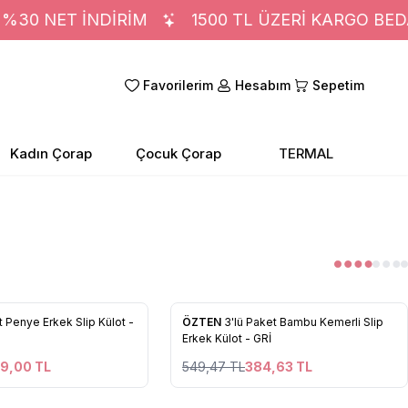
0 NET İNDİRİM
1500 TL ÜZERİ KARGO BEDA
Favorilerim
Hesabım
Sepetim
Kadın Çorap
Çocuk Çorap
TERMAL
4
%
30
t Penye Erkek Slip Külot -
ÖZTEN
3'lü Paket Bambu Kemerli Slip
 Ekle
Favorilere Ekle
Erkek Külot - GRİ
9,00
TL
549,47
TL
384,63
TL
2
3