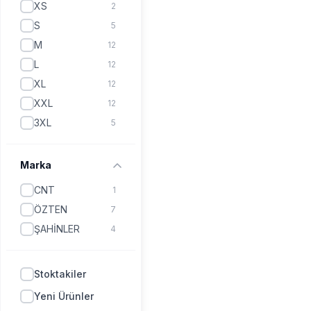
XS
2
S
5
M
12
L
12
XL
12
XXL
12
3XL
5
Marka
CNT
1
ÖZTEN
7
ŞAHİNLER
4
Stoktakiler
Yeni Ürünler