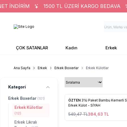
 İNDİRİM
1500 TL ÜZERİ KARGO BEDAVA
ÇOK SATANLAR
Kadın
Erkek
Ana Sayfa
Erkek
Erkek Boxerlar
Erkek Külotlar
Kategori
Erkek Boxerlar
(101)
%
30
ÖZTEN
3'lü Paket Bambu Kemerli S
Favorilere Ekle
Erkek Külot - SİYAH
Erkek Külotlar
(12)
549,47
TL
384,63
TL
Erkek Likralı