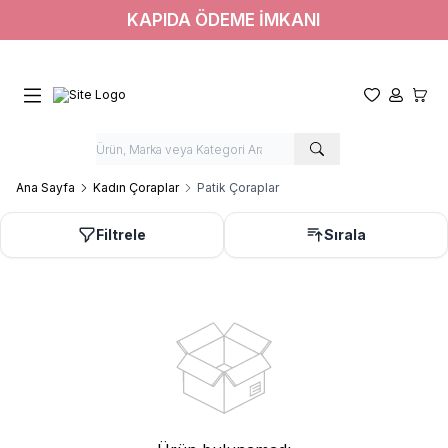
KAPIDA ÖDEME İMKANI
Favorilerim
Hesabım
Sepet
Ana Sayfa
Kadın Çoraplar
Patik Çoraplar
Filtrele
Sırala