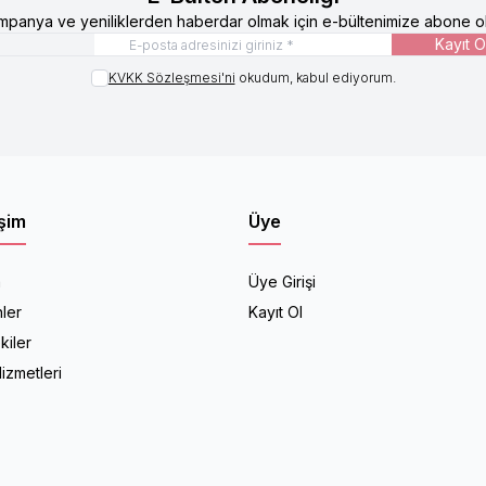
mpanya ve yeniliklerden haberdar olmak için e-bültenimize abone ol
Kayıt O
KVKK Sözleşmesi'ni
okudum, kabul ediyorum.
işim
Üye
a
Üye Girişi
ler
Kayıt Ol
kiler
izmetleri