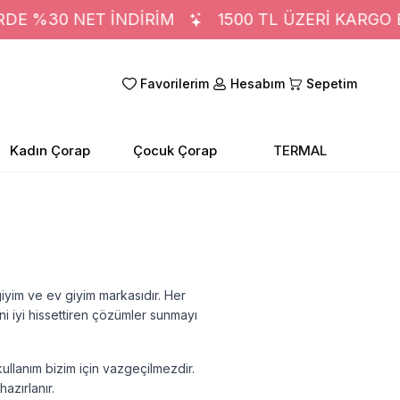
E %30 NET İNDİRİM
1500 TL ÜZERİ KARGO 
Favorilerim
Hesabım
Sepetim
Kadın Çorap
Çocuk Çorap
TERMAL
giyim ve ev giyim markasıdır. Her
i iyi hissettiren çözümler sunmayı
kullanım bizim için vazgeçilmezdir.
azırlanır.