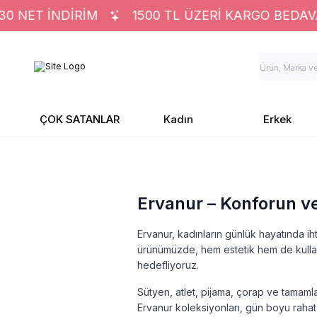
 NET İNDİRİM
1500 TL ÜZERİ KARGO BEDAVA
ÇOK SATANLAR
Kadın
Erkek
Ervanur – Konforun v
Ervanur, kadınların günlük hayatında ih
ürünümüzde, hem estetik hem de kullanı
hedefliyoruz.
Sütyen, atlet, pijama, çorap ve tamamla
Ervanur koleksiyonları, gün boyu rahat