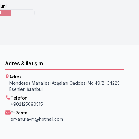
un!
l
Adres & İletişim
Adres
Menderes Mahallesi Atışalanı Caddesi No:49/B, 34225
Esenler, İstanbul
Telefon
+902125690515
E-Posta
ervanuravm@hotmail.com