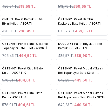
ASORTİ
456,54
TL
319,58
TL
513,79
TL
359,65
TL
16
5
CNT
6'Lı Paket Pamuklu Fitilli
ÖZTEN
6'lı Paket Bambu
Yeni
Yeni
Favorilere Ekle
Favorilere Ekle
Bikini Külot - ASORTİ
Kaşkorse Bato Külot - ASORTİ
%
30
%
30
426,36
TL
298,45
TL
670,78
TL
469,55
TL
4
5
ÖZTEN
6'lı Paket Likralı Silikonlu
KOLCU
6'lı Paket Büyük Beden
%
30
%
30
Favorilere Ekle
Favorilere Ekle
Toparlayıcı Bato Külot - ASORTİ
Pamuklu Külot - TEN
706,45
TL
494,52
TL
485,57
TL
339,90
TL
7
4
ÖZTEN
6'lı Paket Çizgili Bato
ÖZTEN
6'lı Paket Modal Yüksek
%
30
%
30
Favorilere Ekle
Favorilere Ekle
Külot - ASORTİ-2
Bel Toparlayıcı Bato Külot -
BEYAZ
578,01
TL
404,61
TL
642,23
TL
449,56
TL
5
4
ÖZTEN
6'lı Paket Likralı Bato
ÖZTEN
6'lı Paket Modal Yüksek
%
30
%
30
Favorilere Ekle
Favorilere Ekle
Külot - ASORTİ-2
Bel Toparlayıcı Bato Külot - SİYAH
578,01
TL
404,61
TL
642,23
TL
449,56
TL