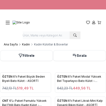
Favorilerim
Hesabım
Sepet
Ana Sayfa
Kadın
Kadın Külotlar & Boxerlar
Filtrele
Sırala
5
4
ÖZTEN
6'lı Paket Büyük Beden
ÖZTEN
6'lı Paket Modal Yüksek
%
30
%
30
Favorilere Ekle
Favorilere Ekle
Biyeli Bato Külot - ASORTİ
Bel Toparlayıcı Bato Külot -
ASORTİ
742,13
TL
519,49
TL
642,23
TL
449,56
TL
6
CNT
6'Lı Paket Pamuklu Yüksek
ÖZTEN
6'lı Paket Likralı Mini Kalp
%
30
%
30
Favorilere Ekle
Favorilere Ekle
Bel Fitilli Bato Kadın Külot -
Desenli Bikini Külot - ASORTİ