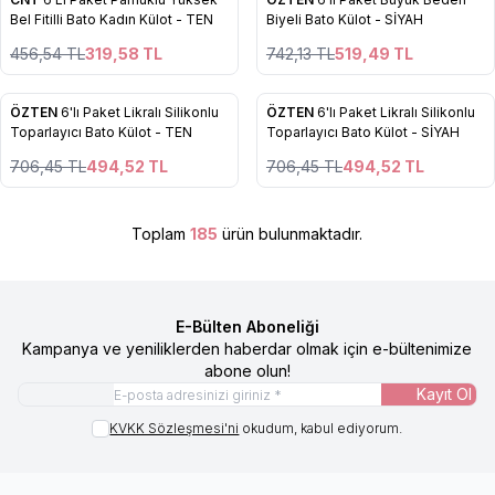
Yeni
%
30
Favorilere Ekle
Favorilere Ekle
Bel Fitilli Bato Kadın Külot - TEN
Biyeli Bato Külot - SİYAH
%
30
456,54
TL
319,58
TL
742,13
TL
519,49
TL
4
4
ÖZTEN
6'lı Paket Likralı Silikonlu
ÖZTEN
6'lı Paket Likralı Silikonlu
%
30
%
30
Favorilere Ekle
Favorilere Ekle
Toparlayıcı Bato Külot - TEN
Toparlayıcı Bato Külot - SİYAH
706,45
TL
494,52
TL
706,45
TL
494,52
TL
Toplam
185
ürün bulunmaktadır.
E-Bülten Aboneliği
Kampanya ve yeniliklerden haberdar olmak için e-bültenimize
abone olun!
Kayıt Ol
KVKK Sözleşmesi'ni
okudum, kabul ediyorum.