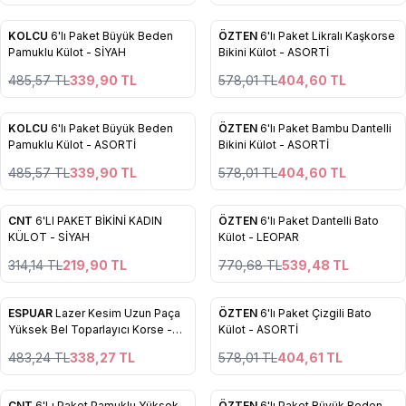
5
KOLCU
6'lı Paket Büyük Beden
ÖZTEN
6'lı Paket Likralı Kaşkorse
%
30
%
30
Favorilere Ekle
Favorilere Ekle
Pamuklu Külot - SİYAH
Bikini Külot - ASORTİ
485,57
TL
339,90
TL
578,01
TL
404,60
TL
5
2
KOLCU
6'lı Paket Büyük Beden
ÖZTEN
6'lı Paket Bambu Dantelli
%
30
%
30
Favorilere Ekle
Favorilere Ekle
Pamuklu Külot - ASORTİ
Bikini Külot - ASORTİ
485,57
TL
339,90
TL
578,01
TL
404,60
TL
13
5
CNT
6'LI PAKET BİKİNİ KADIN
ÖZTEN
6'lı Paket Dantelli Bato
%
30
Yeni
Favorilere Ekle
Favorilere Ekle
KÜLOT - SİYAH
Külot - LEOPAR
%
30
314,14
TL
219,90
TL
770,68
TL
539,48
TL
2
7
ESPUAR
Lazer Kesim Uzun Paça
ÖZTEN
6'lı Paket Çizgili Bato
%
30
%
30
Favorilere Ekle
Favorilere Ekle
Yüksek Bel Toparlayıcı Korse -
Külot - ASORTİ
TEN
483,24
TL
338,27
TL
578,01
TL
404,61
TL
6
5
CNT
6'Lı Paket Pamuklu Yüksek
ÖZTEN
6'lı Paket Büyük Beden