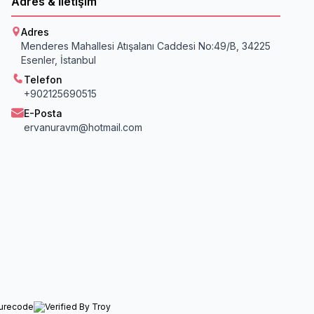
Adres & İletişim
Adres
Menderes Mahallesi Atışalanı Caddesi No:49/B, 34225
Esenler, İstanbul
Telefon
+902125690515
E-Posta
ervanuravm@hotmail.com