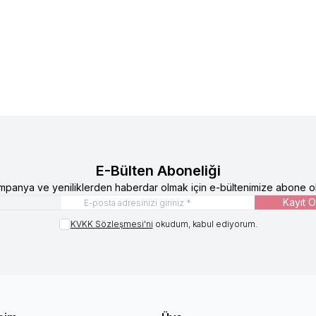
lere Ekle
Favorilere Ekle
ot - TEN
Bato Külot - ASORTİ
TL
449,56
TL
642,23
TL
449,56
TL
E-Bülten Aboneliği
mpanya ve yeniliklerden haberdar olmak için e-bültenimize abone ol
Kayıt O
KVKK Sözleşmesi'ni
okudum, kabul ediyorum.