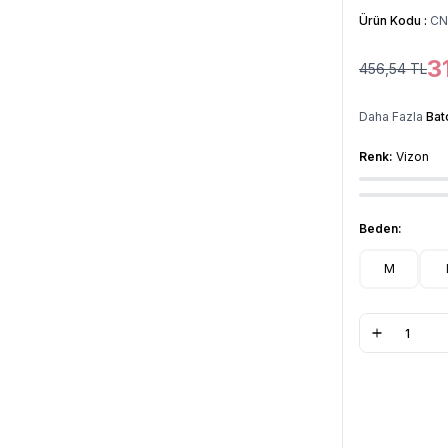
Ürün Kodu :
CN
3
456,54
TL
Daha Fazla
Bat
Renk:
Vizon
Beden:
M