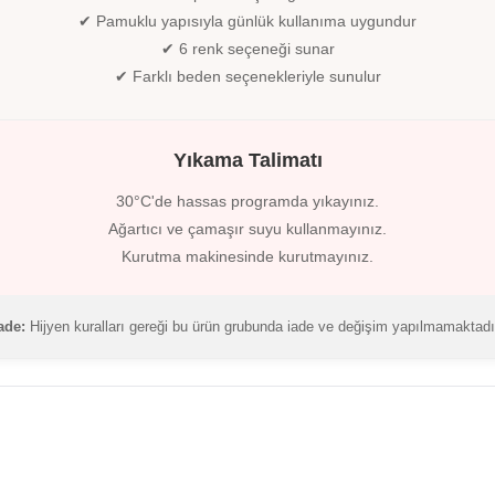
✔ Pamuklu yapısıyla günlük kullanıma uygundur
✔ 6 renk seçeneği sunar
✔ Farklı beden seçenekleriyle sunulur
Yıkama Talimatı
30°C'de hassas programda yıkayınız.
Ağartıcı ve çamaşır suyu kullanmayınız.
Kurutma makinesinde kurutmayınız.
ade:
Hijyen kuralları gereği bu ürün grubunda iade ve değişim yapılmamaktadı
4
%
30
6'lı Paket Modal Yüksek Bel Toparlayıcı
ÖZTEN
6'lı Paket Modal Yü