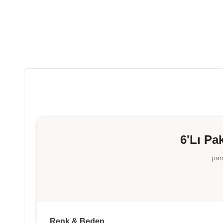
6'Lı Pa
pam
Renk & Beden