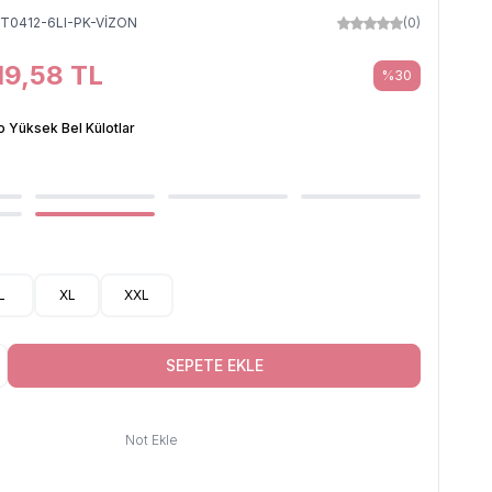
T0412-6LI-PK-VİZON
(0)
19,58
TL
%
30
o Yüksek Bel Külotlar
L
XL
XXL
SEPETE EKLE
Not Ekle