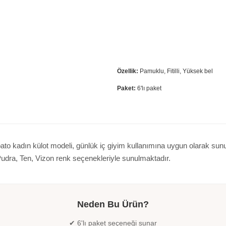
Özellik:
Pamuklu, Fitilli, Yüksek bel
Paket:
6'lı paket
ato kadın külot modeli, günlük iç giyim kullanımına uygun olarak sunulur
li, Pudra, Ten, Vizon renk seçenekleriyle sunulmaktadır.
Neden Bu Ürün?
✔ 6'lı paket seçeneği sunar