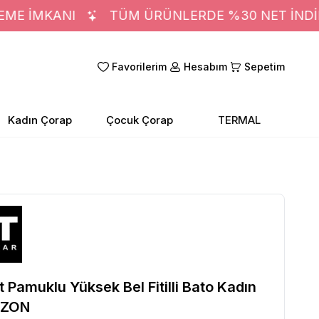
E İMKANI
TÜM ÜRÜNLERDE %30 NET İNDİRİ
Favorilerim
Hesabım
Sepetim
Kadın Çorap
Çocuk Çorap
TERMAL
t Pamuklu Yüksek Bel Fitilli Bato Kadın
VİZON