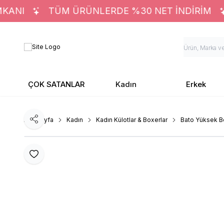
ANI
TÜM ÜRÜNLERDE %30 NET İNDİRİM
ÇOK SATANLAR
Kadın
Erkek
Ana Sayfa
Kadın
Kadın Külotlar & Boxerlar
Bato Yüksek Be
Paylaş
Favoriye Ekle