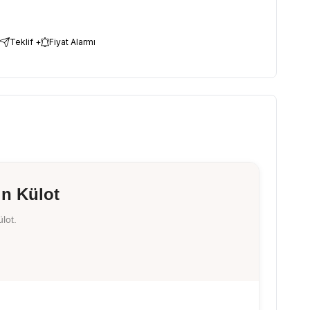
Teklif +
Fiyat Alarmı
ın Külot
lot.