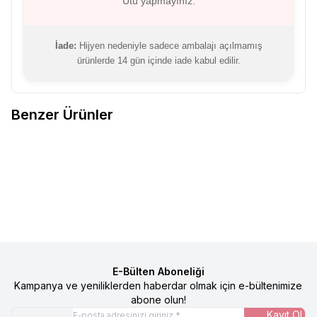
Ütü yapmayınız.
İade:
Hijyen nedeniyle sadece ambalajı açılmamış
ürünlerde 14 gün içinde iade kabul edilir.
Benzer Ürünler
FSM1453
Erkek Ribana Yarım
FSM1453
Erkek Ribana Yarım
%
30
%
30
Favorilere Ekle
Favorilere Ekle
Boğaz Uzun Kol Badi - SİYAH
Boğaz Uzun Kol Badi - BEYAZ
712,16
TL
498,51
TL
712,16
TL
498,51
TL
E-Bülten Aboneliği
Kampanya ve yeniliklerden haberdar olmak için e-bültenimize
abone olun!
Kayıt Ol