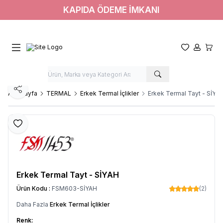
KAPIDA ÖDEME İMKANI
Favorilerim
Hesabım
Sepet
Paylaş
Ana Sayfa
TERMAL
Erkek Termal İçlikler
Erkek Termal Tayt - SİYA
Favoriye Ekle
Erkek Termal Tayt - SİYAH
Ürün Kodu :
FSM603-SİYAH
(2)
Daha Fazla
Erkek Termal İçlikler
Renk: