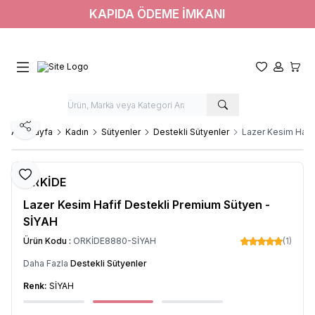
KAPIDA ÖDEME İMKANI
Favorilerim
Hesabım
Sepet
Paylaş
Ana Sayfa
Kadın
Sütyenler
Destekli Sütyenler
Lazer Kesim Hafi
Favoriye Ekle
ORKİDE
Lazer Kesim Hafif Destekli Premium Sütyen -
SİYAH
Ürün Kodu :
ORKİDE8880-SİYAH
(1)
Daha Fazla
Destekli Sütyenler
Renk:
SİYAH