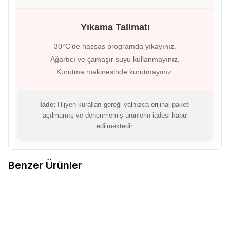
Yıkama Talimatı
30°C'de hassas programda yıkayınız.
Ağartıcı ve çamaşır suyu kullanmayınız.
Kurutma makinesinde kurutmayınız.
İade:
Hijyen kuralları gereği yalnızca orijinal paketi
açılmamış ve denenmemiş ürünlerin iadesi kabul
edilmektedir.
Benzer Ürünler
9
9
EBRU
Silikonlu Destekli Dantelli
EBRU
Silikonlu Destekli Dantelli
%
30
%
30
Favorilere Ekle
Favorilere Ekle
Çapraz İp Detaylı Sütyen -
Çapraz İp Detaylı Sütyen -
SİYAH
MÜRDÜM
355,28
TL
248,70
TL
355,28
TL
248,70
TL