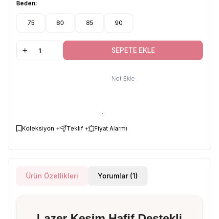
Beden:
75
80
85
90
SEPETE EKLE
Not Ekle
Koleksiyon +
Teklif +
Fiyat Alarmı
Ürün Özellikleri
Yorumlar (1)
Lazer Kesim Hafif Destekli